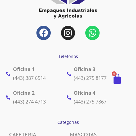
F
I
W
a
n
h
c
s
a
e
t
t
Teléfonos
b
a
s
Oficina 1
Oficina 3
o
g
a
Carr
0
(443) 387 6514
(443) 275 8177
o
r
p
k
a
p
Oficina 2
Oficina 4
m
(443) 274 4713
(443) 275 7867
Categorías
CAFETERIA
MASCOTAS